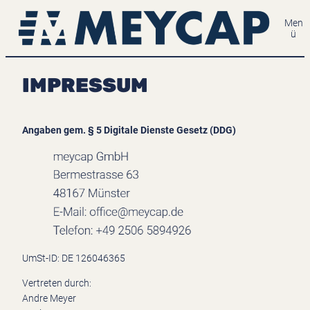
Zum
Men
Inhalt
ü
springen
IMPRESSUM
Angaben gem. § 5 Digitale Dienste Gesetz (DDG)
UmSt-ID: DE 126046365
Vertreten durch:
Andre Meyer